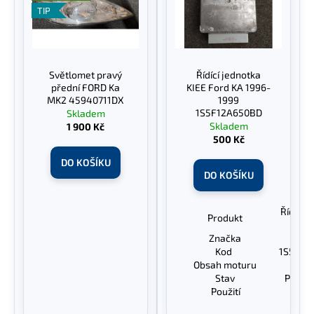
č
TIP
u
j
e
m
Světlomet pravý
Řídící jednotka
e
přední FORD Ka
KIEE Ford KA 1996-
MK2 45940711DX
1999
1S5F12A650BD
Skladem
Skladem
1 900 Kč
500 Kč
DO KOŠÍKU
DO KOŠÍKU
Řídící 
Produkt
mot
Značka
KI
Kod
1S5F12
Obsah moturu
1.
Stav
Plně F
Použití
For