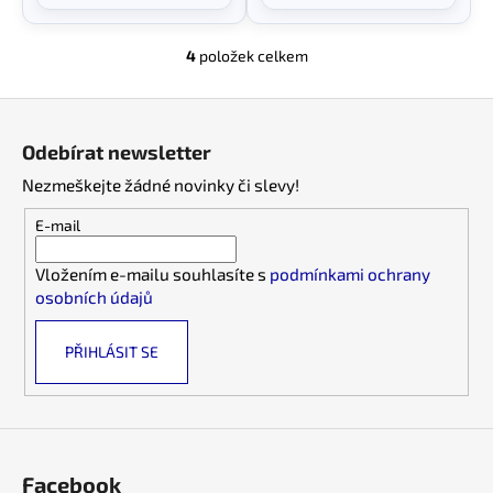
4
položek celkem
O
v
Z
l
á
á
Odebírat newsletter
d
p
a
Nezmeškejte žádné novinky či slevy!
a
c
t
E-mail
í
í
p
Vložením e-mailu souhlasíte s
podmínkami ochrany
r
osobních údajů
v
k
PŘIHLÁSIT SE
y
v
ý
p
i
s
Facebook