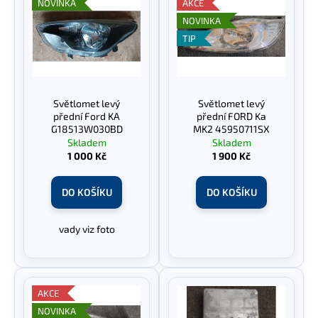
ý
NOVINKA
AKCE
o
a
p
NOVINKA
d
j
i
TIP
u
í
s
k
t
p
t
?
r
Světlomet levý
Světlomet levý
ů
o
přední Ford KA
přední FORD Ka
d
G18513W030BD
MK2 45950711SX
Skladem
Skladem
u
1 000 Kč
1 900 Kč
HLEDAT
k
t
DO KOŠÍKU
DO KOŠÍKU
ů
D
vady viz foto
o
p
o
r
AKCE
u
NOVINKA