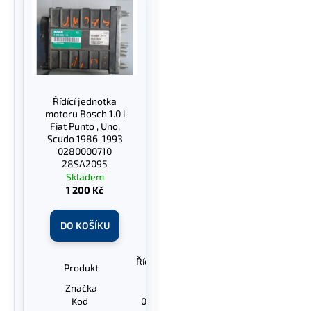
ý
o
a
p
d
j
i
u
í
s
k
t
p
t
?
r
Řídící jednotka
ů
o
motoru Bosch 1.0 i
d
Fiat Punto , Uno,
Scudo 1986-1993
u
0280000710
HLEDAT
k
28SA2095
Skladem
t
1 200 Kč
ů
D
DO KOŠÍKU
o
p
Řídící jednotka
o
Produkt
motoru
r
Značka
Bosch
u
Kod
0280000710