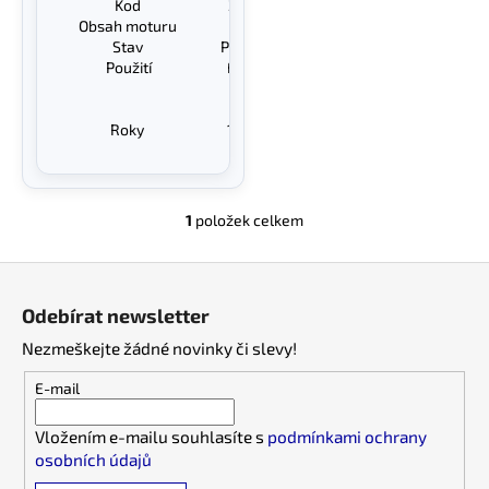
č
Kod
28SA2095
Obsah moturu
1.0i
u
Stav
Plně Funkční
j
Použití
Fiat Punto
e
Fiat Uno
m
Fiat Scudo
e
Roky
1986-1993
1
položek celkem
O
v
Z
l
á
á
Odebírat newsletter
d
p
a
Nezmeškejte žádné novinky či slevy!
a
c
t
E-mail
í
í
p
Vložením e-mailu souhlasíte s
podmínkami ochrany
r
osobních údajů
v