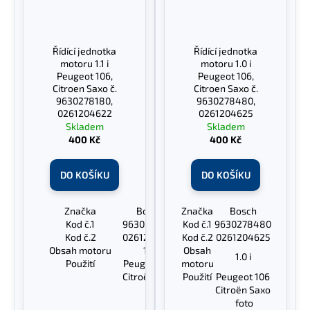
Řídící jednotka
Řídící jednotka
motoru 1.1 i
motoru 1.0 i
Peugeot 106,
Peugeot 106,
Citroen Saxo č.
Citroen Saxo č.
9630278180,
9630278480,
0261204622
0261204625
Skladem
Skladem
400 Kč
400 Kč
DO KOŠÍKU
DO KOŠÍKU
Značka
Bosch
Značka
Bosch
Kod č.1
9630278180
Kod č.1
9630278480
Kod č.2
0261204622
Kod č.2
0261204625
Obsah motoru
1.1 i
Obsah
1.0 i
Použití
Peugeot 106
motoru
Citroën Saxo
Použití
Peugeot 106
Citroën Saxo
foto