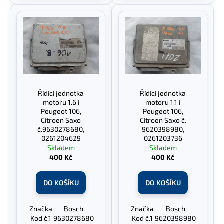
č
u
j
e
m
e
Řídící jednotka
Řídící jednotka
motoru 1.6 i
motoru 1.1 i
Peugeot 106,
Peugeot 106,
Citroen Saxo
Citroen Saxo č.
č.9630278680,
9620398980,
0261204629
0261203736
Skladem
Skladem
400 Kč
400 Kč
DO KOŠÍKU
DO KOŠÍKU
Značka
Bosch
Značka
Bosch
Kod č.1
9630278680
Kod č.1
9620398980