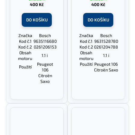
400 Kč
400 Kč
DO KOŠÍKU
DO KOŠÍKU
Značka
Bosch
Značka
Bosch
Kod č.1
9635116680
Kod č.1
9631528780
Kod č.2
0261206153
Kod č.2
0261204788
Obsah
Obsah
1.1 i
1.1 i
motoru
motoru
Peugeot
Použití
Peugeot 106
Použití
106
Citroën Saxo
Citroën
Saxo