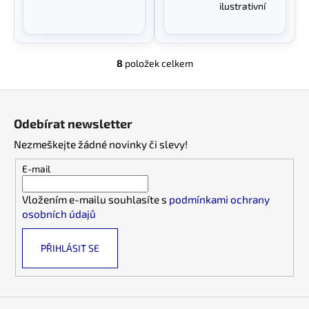
ilustrativní
8
položek celkem
O
v
Z
l
á
á
Odebírat newsletter
d
p
a
Nezmeškejte žádné novinky či slevy!
a
c
t
E-mail
í
í
p
Vložením e-mailu souhlasíte s
podmínkami ochrany
r
osobních údajů
v
k
PŘIHLÁSIT SE
y
v
ý
p