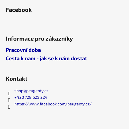
i
s
Facebook
u
Informace pro zákazníky
Pracovní doba
Cesta k nám - jak se k nám dostat
Kontakt
shop
@
peugeoty.cz
+420 728 625 224
https://www.facebook.com/peugeoty.cz/