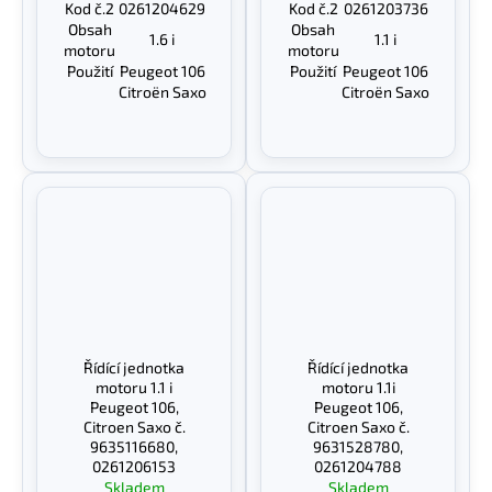
Kod č.2
0261204629
Kod č.2
0261203736
Obsah
Obsah
1.6 i
1.1 i
motoru
motoru
Použití
Peugeot 106
Použití
Peugeot 106
Citroën Saxo
Citroën Saxo
Řídící jednotka
Řídící jednotka
motoru 1.1 i
motoru 1.1i
Peugeot 106,
Peugeot 106,
Citroen Saxo č.
Citroen Saxo č.
9635116680,
9631528780,
0261206153
0261204788
Skladem
Skladem