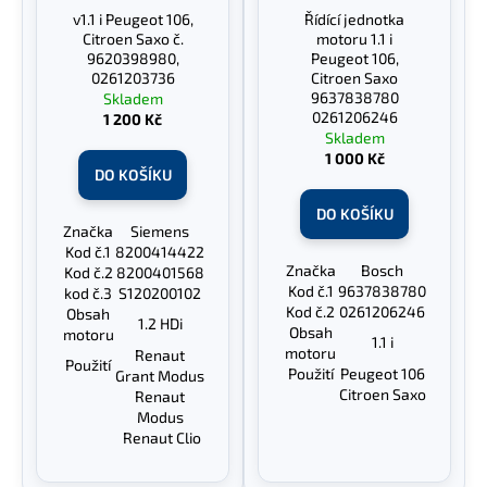
r
v1.1 i Peugeot 106,
Řídící jednotka
ů
a
o
Citroen Saxo č.
motoru 1.1 i
j
d
9620398980,
Peugeot 106,
0261203736
Citroen Saxo
í
u
9637838780
Skladem
t
k
0261206246
1 200 Kč
?
Skladem
t
1 000 Kč
ů
DO KOŠÍKU
DO KOŠÍKU
Značka
Siemens
HLEDAT
Kod č.1
8200414422
Značka
Bosch
Kod č.2
8200401568
Kod č.1
9637838780
kod č.3
S120200102
Kod č.2
0261206246
Obsah
1.2 HDi
Obsah
motoru
1.1 i
D
motoru
Renaut
Použití
o
Použití
Peugeot 106
Grant Modus
p
Citroen Saxo
Renaut
Modus
o
Renaut Clio
r
u