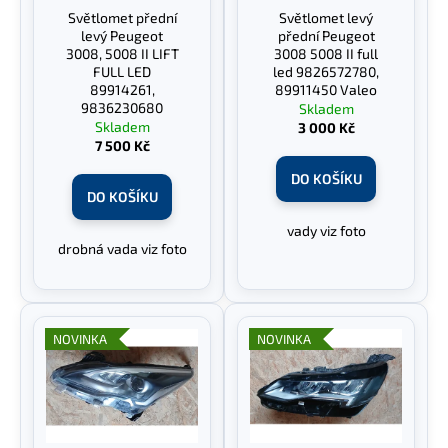
r
Světlomet přední
Světlomet levý
ů
a
o
levý Peugeot
přední Peugeot
j
d
3008, 5008 II LIFT
3008 5008 II full
FULL LED
led 9826572780,
í
u
89914261,
89911450 Valeo
t
k
9836230680
Skladem
?
Skladem
3 000 Kč
t
7 500 Kč
ů
DO KOŠÍKU
DO KOŠÍKU
vady viz foto
HLEDAT
drobná vada viz foto
D
NOVINKA
NOVINKA
o
p
o
r
u