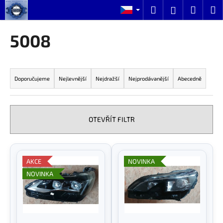
K
Přejít
Hledat
Nákup
M
Přihlášení
na
o
obsah
Zpět
Zpět
košík
š
5008
í
C
k
Ř
o
a
p
Doporučujeme
Nejlevnější
Nejdražší
Nejprodávanější
Abecedně
z
o
e
t
n
ř
OTEVŘÍT FILTR
í
e
p
b
V
r
u
ý
AKCE
NOVINKA
o
j
p
NOVINKA
d
e
i
u
t
s
k
e
p
t
n