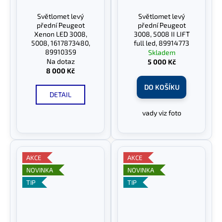
č
u
Světlomet levý
Světlomet levý
j
přední Peugeot
přední Peugeot
e
Xenon LED 3008,
3008, 5008 II LIFT
5008, 1617873480,
full led, 89914773
m
89910359
Skladem
e
Na dotaz
5 000 Kč
8 000 Kč
DO KOŠÍKU
DETAIL
vady viz foto
AKCE
AKCE
NOVINKA
NOVINKA
TIP
TIP