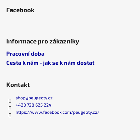
č
u
Facebook
j
e
m
e
Informace pro zákazníky
Pracovní doba
Cesta k nám - jak se k nám dostat
Kontakt
shop
@
peugeoty.cz
+420 728 625 224
https://www.facebook.com/peugeoty.cz/