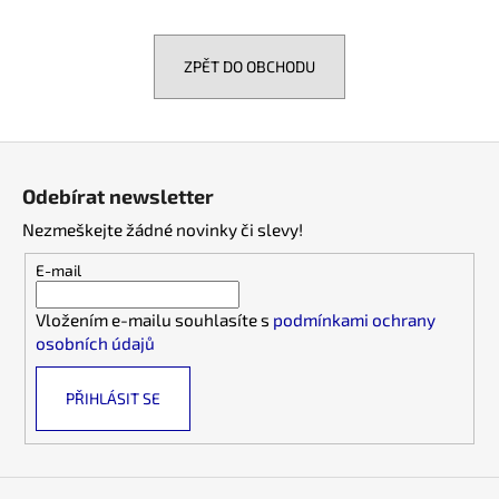
a
j
ZPĚT DO OBCHODU
í
t
?
Z
á
Odebírat newsletter
p
Nezmeškejte žádné novinky či slevy!
a
HLEDAT
t
E-mail
í
Vložením e-mailu souhlasíte s
podmínkami ochrany
osobních údajů
D
o
PŘIHLÁSIT SE
p
o
r
u