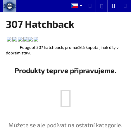
K
Přejít
Hledat
Nákup
M
Přihlášení
na
o
obsah
Zpět
Zpět
košík
š
307 Hatchback
í
C
k
o
p
Peugeot 307 hatchback, promáčklá kapota jinak díly v
dobrém stavu
o
t
ř
Produkty teprve připravujeme.
e
b
u
j
e
t
e
Můžete se ale podívat na ostatní kategorie.
n