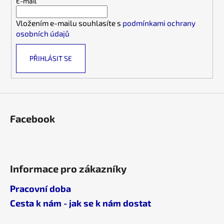
t
E-mail
í
í
p
Vložením e-mailu souhlasíte s
podmínkami ochrany
r
osobních údajů
v
k
PŘIHLÁSIT SE
y
v
ý
p
i
s
Facebook
u
Informace pro zákazníky
Pracovní doba
Cesta k nám - jak se k nám dostat