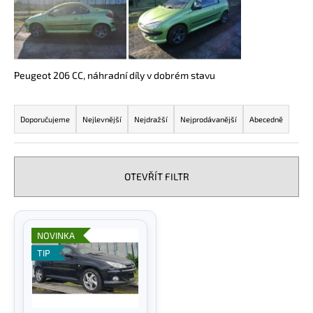
a
j
í
t
Peugeot 206 CC, náhradní díly v dobrém stavu
?
Ř
a
Doporučujeme
Nejlevnější
Nejdražší
Nejprodávanější
Abecedně
z
e
HLEDAT
n
OTEVŘÍT FILTR
í
p
V
D
r
ý
NOVINKA
o
o
p
p
TIP
d
o
i
u
r
s
k
u
p