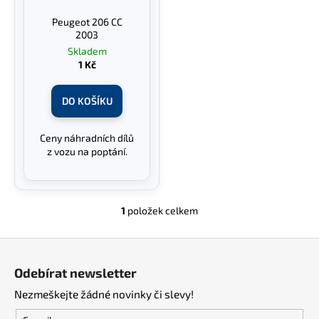
č
t
r
u
Peugeot 206 CC
ů
o
j
2003
d
e
Skladem
m
1 Kč
u
e
k
DO KOŠÍKU
t
ů
Ceny náhradních dílů
z vozu na poptání.
1
položek celkem
O
v
Z
l
á
á
Odebírat newsletter
d
p
a
Nezmeškejte žádné novinky či slevy!
a
c