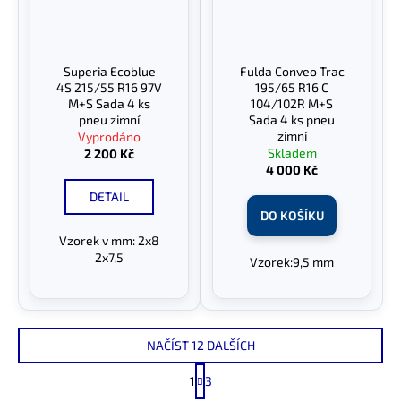
Superia Ecoblue
Fulda Conveo Trac
4S 215/55 R16 97V
195/65 R16 C
M+S Sada 4 ks
104/102R M+S
pneu zimní
Sada 4 ks pneu
zimní
Vyprodáno
Skladem
2 200 Kč
4 000 Kč
DETAIL
DO KOŠÍKU
Vzorek v mm: 2x8
2x7,5
Vzorek:9,5 mm
NAČÍST 12 DALŠÍCH
S
1
3
t
O