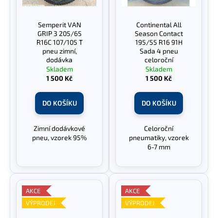
č
u
j
Semperit VAN
Continental All
e
GRIP 3 205/65
Season Contact
R16C 107/105 T
195/55 R16 91H
m
pneu zimní,
Sada 4 pneu
e
dodávka
celoroční
Skladem
Skladem
1 500 Kč
1 500 Kč
DO KOŠÍKU
DO KOŠÍKU
Zimní dodávkové
Celoroční
pneu, vzorek 95%
pneumatiky, vzorek
6-7 mm
AKCE
AKCE
VÝPRODEJ
VÝPRODEJ