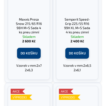
Maxxis Presa
Semperit Speed-
Snow 215/65 R16
Grip 225/55 R16
98H M+S Sada 4
99H XL M+S Sada
ks pneu zimní
4 ks pneu zimní
Skladem
Skladem
2 600 Kč
2 400 Kč
DO KOŠÍKU
DO KOŠÍKU
Vzorek v mm:2x7
Vzorek v mm:2x6,5
2x6,3
2x6,1
AKCE
AKCE
VÝPRODEJ
VÝPRODEJ