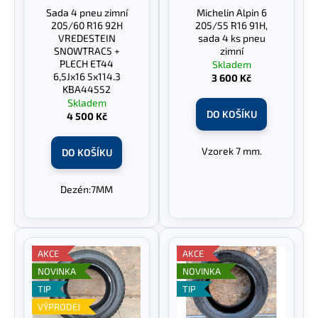
r
Sada 4 pneu zimní
Michelin Alpin 6
ů
a
o
205/60 R16 92H
205/55 R16 91H,
j
d
VREDESTEIN
sada 4 ks pneu
SNOWTRAC5 +
zimní
í
u
PLECH ET44
Skladem
t
k
6,5Jx16 5x114.3
3 600 Kč
?
KBA44552
t
Skladem
ů
DO KOŠÍKU
4 500 Kč
Vzorek 7 mm.
DO KOŠÍKU
HLEDAT
Dezén:7MM
D
o
AKCE
AKCE
p
NOVINKA
NOVINKA
o
r
TIP
TIP
u
VÝPRODEJ