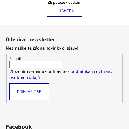
r
26
položek celkem
v
á
NAHORU
l
n
k
á
o
d
Z
v
a
á
á
c
Odebírat newsletter
n
p
í
í
Nezmeškejte žádné novinky či slevy!
p
a
r
t
E-mail
v
í
k
Vložením e-mailu souhlasíte s
podmínkami ochrany
y
osobních údajů
v
ý
PŘIHLÁSIT SE
p
i
s
u
Facebook