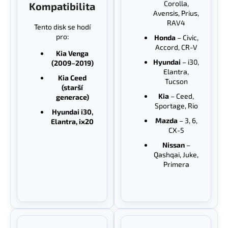
Corolla,
Kompatibilita
Avensis, Prius,
RAV4
Tento disk se hodí
pro:
Honda
– Civic,
Accord, CR-V
Kia Venga
Hyundai
– i30,
(2009–2019)
Elantra,
Kia Ceed
Tucson
(starší
Kia
– Ceed,
generace)
Sportage, Rio
Hyundai i30,
Mazda
– 3, 6,
Elantra, ix20
CX-5
Nissan
–
Qashqai, Juke,
Primera