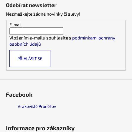
á
c
Odebírat newsletter
n
p
í
í
Nezmeškejte žádné novinky či slevy!
p
a
r
t
E-mail
v
í
k
Vložením e-mailu souhlasíte s
podmínkami ochrany
y
osobních údajů
v
ý
PŘIHLÁSIT SE
p
i
s
u
Facebook
Vrakoviště Prunéřov
Informace pro zákazníky