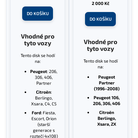
2 000 Kč
DO KOŠÍKU
DO KOŠÍKU
Vhodné pro
Vhodné pro
tyto vozy
tyto vozy
Tento disk se hodí
Tento disk se hodí
na:
na:
Peugeot
: 206,
Peugeot
306, 406,
Partner
Partner
(1996–2008)
Citroën
:
Peugeot 106,
Berlingo,
206, 306, 406
Xsara, C4, C5
Citroën
Ford
: Fiesta,
Berlingo,
Escort, Orion
Xsara, ZX
(starší
generace s
roztečí 4x108)