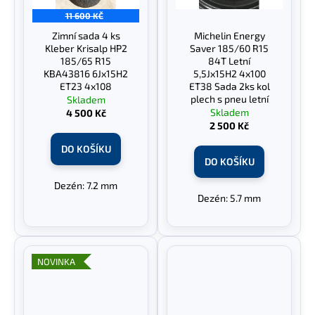
č
11 600 KČ
u
j
Zimní sada 4 ks
Michelin Energy
e
Kleber Krisalp HP2
Saver 185/60 R15
185/65 R15
84T Letní
m
KBA43816 6Jx15H2
5,5Jx15H2 4x100
e
ET23 4x108
ET38 Sada 2ks kol
plech s pneu letní
Skladem
Skladem
4 500 Kč
2 500 Kč
DO KOŠÍKU
DO KOŠÍKU
Dezén: 7.2 mm
Dezén: 5.7 mm
NOVINKA