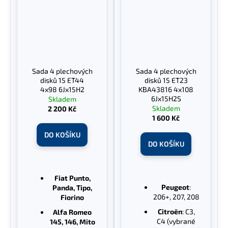
Sada 4 plechových
Sada 4 plechových
disků 15 ET44
disků 15 ET23
4x98 6Jx15H2
KBA43816 4x108
6Jx15H2S
Skladem
Skladem
2 200 Kč
1 600 Kč
DO KOŠÍKU
DO KOŠÍKU
Fiat Punto,
Peugeot
:
Panda, Tipo,
206+, 207, 208
Fiorino
Citroën
: C3,
Alfa Romeo
C4 (vybrané
145, 146, Mito