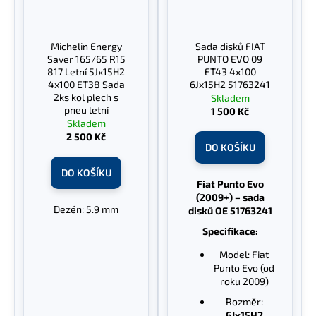
Michelin Energy
Sada disků FIAT
Saver 165/65 R15
PUNTO EVO 09
817 Letní 5Jx15H2
ET43 4x100
4x100 ET38 Sada
6Jx15H2 51763241
2ks kol plech s
Skladem
pneu letní
1 500 Kč
Skladem
2 500 Kč
DO KOŠÍKU
DO KOŠÍKU
Fiat Punto Evo
(2009+) – sada
Dezén: 5.9 mm
disků OE 51763241
Specifikace:
Model: Fiat
Punto Evo (od
roku 2009)
Rozměr:
6Jx15H2