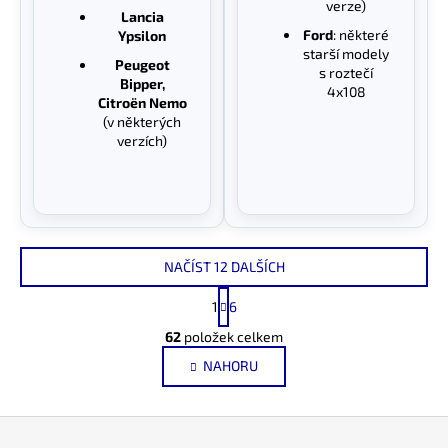
verze)
Lancia
Ford
: některé
Ypsilon
starší modely
Peugeot
s roztečí
Bipper,
4x108
Citroën Nemo
(v některých
verzích)
NAČÍST 12 DALŠÍCH
S
1
6
t
O
r
62
položek celkem
v
á
NAHORU
l
n
k
á
o
d
Z
v
a
á