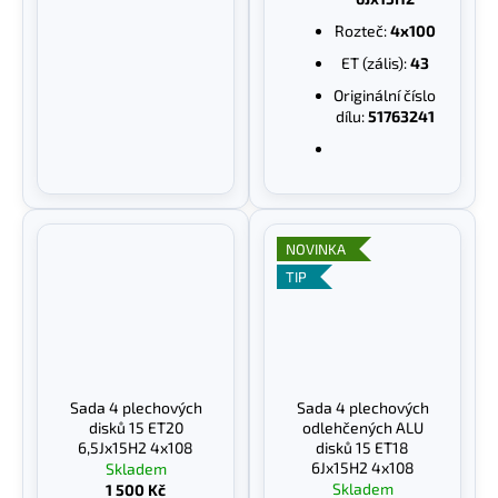
Rozteč:
4x100
ET (zális):
43
Originální číslo
dílu:
51763241
NOVINKA
TIP
Sada 4 plechových
Sada 4 plechových
disků 15 ET20
odlehčených ALU
6,5Jx15H2 4x108
disků 15 ET18
6Jx15H2 4x108
Skladem
Skladem
1 500 Kč