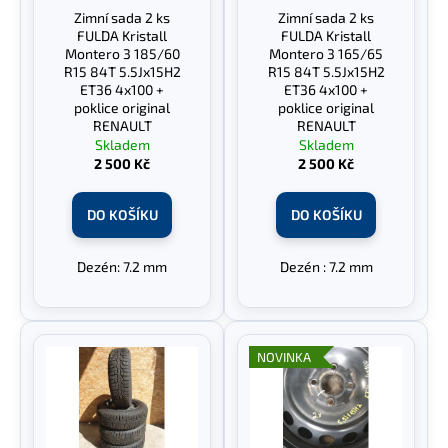
r
Zimní sada 2 ks
Zimní sada 2 ks
ů
a
o
FULDA Kristall
FULDA Kristall
j
d
Montero 3 185/60
Montero 3 165/65
R15 84T 5.5Jx15H2
R15 84T 5.5Jx15H2
í
u
ET36 4x100 +
ET36 4x100 +
t
k
poklice original
poklice original
?
RENAULT
RENAULT
t
Skladem
Skladem
ů
2 500 Kč
2 500 Kč
DO KOŠÍKU
DO KOŠÍKU
HLEDAT
Dezén: 7.2 mm
Dezén : 7.2 mm
D
o
NOVINKA
p
o
r
u