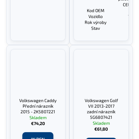
CELK
Kod OEM
Vozidlo
Volks
Rok výroby
Stav
Drob
Volkswagen Caddy
Volkswagen Golf
Přední nárazník
VII 2013-2017
2015 - 2K5807221
zadní nárazník
5G6807421
Skladem
Skladem
€74,20
€61,80