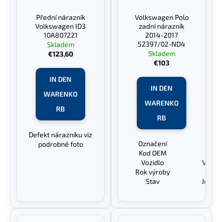
r
e
t
Přední nárazník
Volkswagen Polo
r
Volkswagen ID3
zadní nárazník
i
P
10A807221
2014-2017
SUCHEN
e
52397/02-ND4
Skladem
r
Skladem
€123,60
r
o
€103
u
d
IN DEN
W
n
u
IN DEN
i
WARENKO
g
k
r
WARENKO
RB
t
e
RB
m
e
Defekt nárazníku viz
p
Označení
Zadn
podrobné foto
f
Kod OEM
5239
e
Vozidlo
Volks
h
Rok výroby
20
l
Stav
Jemné
e
n