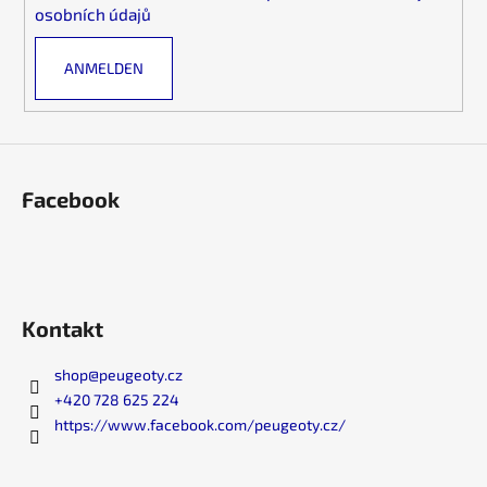
l
m
osobních údajů
e
e
n
ANMELDEN
t
e
d
e
r
L
Facebook
i
s
t
e
Kontakt
shop
@
peugeoty.cz
+420 728 625 224
https://www.facebook.com/peugeoty.cz/