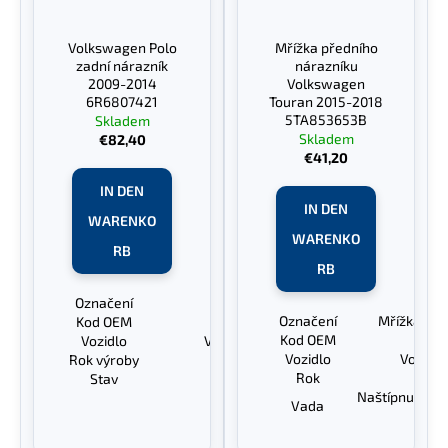
Volkswagen Polo
Mřížka předního
zadní nárazník
nárazníku
2009-2014
Volkswagen
6R6807421
Touran 2015-2018
5TA853653B
Skladem
Skladem
€82,40
€41,20
IN DEN
IN DEN
WARENKO
WARENKO
RB
RB
Označení
Zadní nárazník
Označení
Mřížka pře
Kod OEM
6R6807421
Kod OEM
5TA
Vozidlo
Volkswagen Polo
Vozidlo
Volksw
Rok výroby
2009-2014
Rok
20
Stav
Poškrábaný
Naštípnutý pla
Vada
Vol