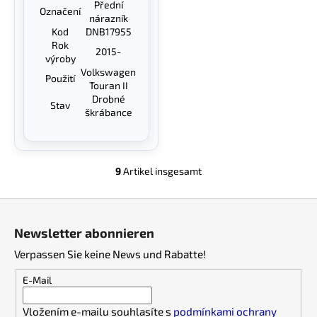
Přední
Označení
nárazník
Kod
DNB17955
Rok
2015-
výroby
Volkswagen
Použití
Touran II
Drobné
Stav
škrábance
9
Artikel insgesamt
S
t
F
e
u
u
Newsletter abonnieren
e
ß
r
Verpassen Sie keine News und Rabatte!
z
e
e
E-Mail
l
i
e
Vložením e-mailu souhlasíte s
podmínkami ochrany