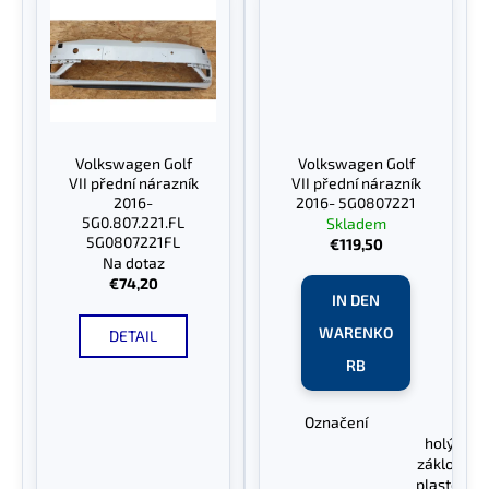
Volkswagen Golf
Volkswagen Golf
VII přední nárazník
VII přední nárazník
2016-
2016- 5G0807221
5G0.807.221.FL
Skladem
5G0807221FL
€119,50
Na dotaz
€74,20
IN DEN
WARENKO
DETAIL
RB
Označení
Nár
holý ná
záklopka 
plastový d