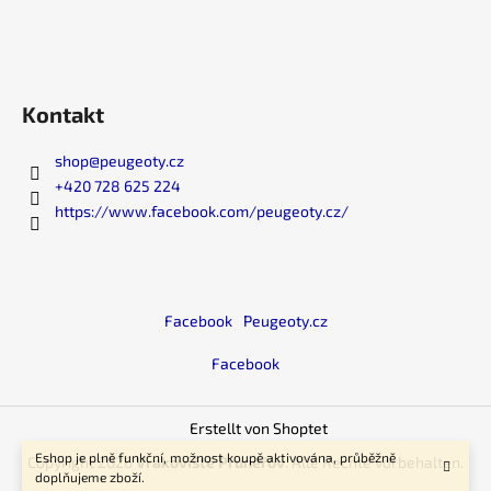
i
s
t
e
Kontakt
shop
@
peugeoty.cz
+420 728 625 224
https://www.facebook.com/peugeoty.cz/
Facebook
Peugeoty.cz
Facebook
Erstellt von Shoptet
Eshop je plně funkční, možnost koupě aktivována, průběžně
Copyright 2026
Vrakoviště Prunéřov
. Alle Rechte vorbehalten.
doplňujeme zboží.