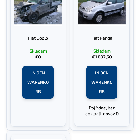
s
r
t
t
e
i
d
e
e
Fiat Doblo
Fiat Panda
r
r
u
P
Skladem
Skladem
n
€0
€1 032,60
r
g
o
IN DEN
IN DEN
d
u
WARENKO
WARENKO
k
RB
RB
t
e
Pojízdné, bez
dokladů, dovoz D