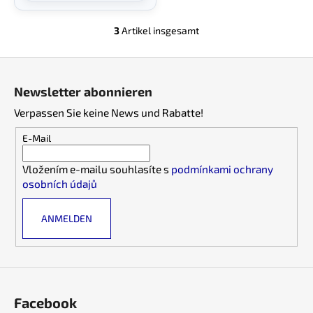
3
Artikel insgesamt
S
t
F
e
u
u
Newsletter abonnieren
e
ß
r
Verpassen Sie keine News und Rabatte!
z
e
e
E-Mail
l
i
e
Vložením e-mailu souhlasíte s
podmínkami ochrany
l
m
osobních údajů
e
e
n
ANMELDEN
t
e
d
e
r
L
Facebook