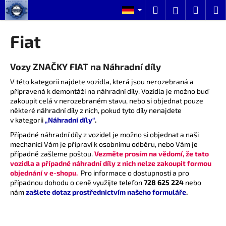
W
Zum
Suchen
Ware
M
Login
Inhalt
a
springen
Zurück
Zurück
r
Fiat
zum
zum
e
W
n
Vozy ZNAČKY FIAT na Náhradní díly
a
k
s
V této kategorii najdete vozidla, která jsou nerozebraná a
o
připravená k demontáži na náhradní díly. Vozidla je možno buď
s
r
zakoupit celá v nerozebraném stavu, nebo si objednat pouze
u
b
některé náhradní díly z nich, pokud tyto díly nenajdete
c
v kategorii
„Náhradní díly“
.
h
Případné náhradní díly z vozidel je možno si objednat a naši
mechanici Vám je připraví k osobnímu odběru, nebo Vám je
e
případně zašleme poštou.
Vezměte prosím na vědomí, že tato
n
vozidla a případné náhradní díly z nich nelze zakoupit formou
S
objednání v e-shopu.
Pro informace o dostupnosti a pro
případnou dohodu o ceně využijte telefon
728 625 224
nebo
i
nám
zašlete dotaz prostřednictvím našeho formuláře
.
e
?