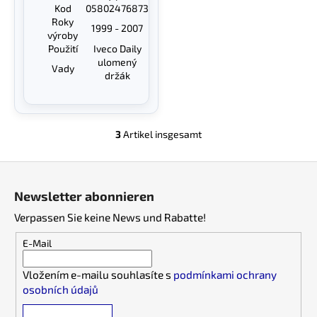
Kod
05802476873
Roky
1999 - 2007
výroby
Použití
Iveco Daily
ulomený
Vady
držák
3
Artikel insgesamt
S
t
F
e
u
u
Newsletter abonnieren
e
ß
r
Verpassen Sie keine News und Rabatte!
z
e
e
E-Mail
l
i
e
Vložením e-mailu souhlasíte s
podmínkami ochrany
l
m
osobních údajů
e
e
n