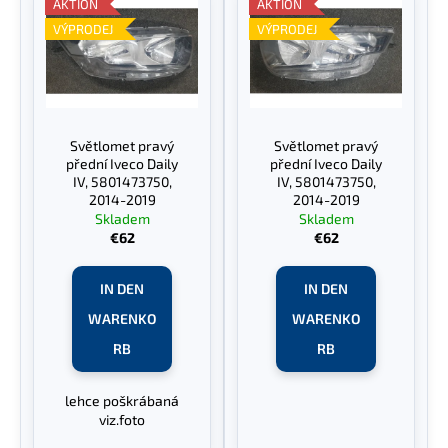
i
AKTION
AKTION
o
s
VÝPRODEJ
VÝPRODEJ
r
t
t
SUCHEN
e
i
d
e
e
Světlomet pravý
Světlomet pravý
r
r
W
přední Iveco Daily
přední Iveco Daily
u
P
IV, 5801473750,
IV, 5801473750,
i
n
2014-2019
2014-2019
r
r
Skladem
Skladem
g
e
o
€62
€62
m
d
p
u
IN DEN
IN DEN
f
k
e
WARENKO
WARENKO
t
h
RB
RB
l
e
e
lehce poškrábaná
n
viz.foto