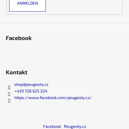
ANMELDEN
t
e
d
e
r
L
Facebook
i
s
t
e
Kontakt
shop
@
peugeoty.cz
+420 728 625 224
https://www.facebook.com/peugeoty.cz/
Facebook
Peugeoty.cz