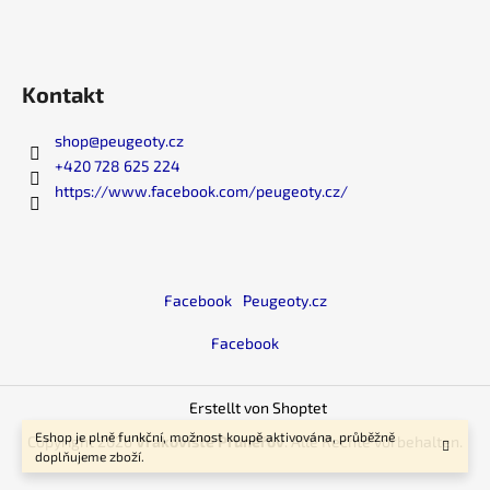
Kontakt
shop
@
peugeoty.cz
+420 728 625 224
https://www.facebook.com/peugeoty.cz/
Facebook
Peugeoty.cz
Facebook
Erstellt von Shoptet
Eshop je plně funkční, možnost koupě aktivována, průběžně
Copyright 2026
Vrakoviště Prunéřov
. Alle Rechte vorbehalten.
doplňujeme zboží.