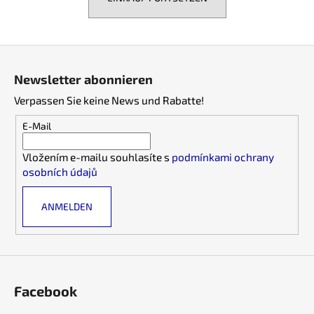
F
SUCHEN
u
Newsletter abonnieren
ß
Verpassen Sie keine News und Rabatte!
z
W
e
E-Mail
i
i
r
Vložením e-mailu souhlasíte s
podmínkami ochrany
l
e
osobních údajů
m
e
p
f
ANMELDEN
e
h
l
e
n
Facebook