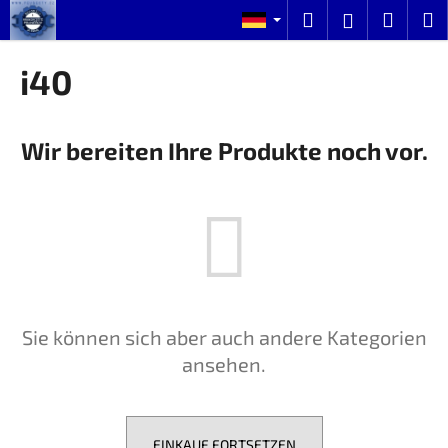
W
Zum
Suchen
Ware
M
Login
Inhalt
a
springen
Zurück
Zurück
r
i40
zum
zum
e
W
n
a
k
Wir bereiten Ihre Produkte noch vor.
s
o
s
r
u
b
c
h
e
n
Sie können sich aber auch andere Kategorien
S
ansehen.
i
e
?
EINKAUF FORTSETZEN