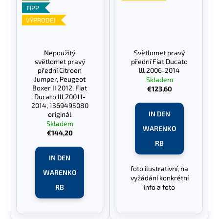
TIPP
VÝPRODEJ
Nepoužitý
Světlomet pravý
světlomet pravý
přední Fiat Ducato
přední Citroen
lll 2006-2014
Jumper, Peugeot
Skladem
Boxer II 2012, Fiat
€123,60
Ducato lll 20011-
2014, 1369495080
IN DEN
originál
Skladem
WARENKO
€144,20
RB
IN DEN
foto ilustrativní, na
WARENKO
vyžádání konkrétní
RB
info a foto