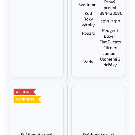
Pravý
Světlomet
přední
Kod
1394420080
Roky
2013-2017
výroby
Peugeot
Použití
Boxer
Fiat Ducato
Citroën
Jumper
Ulomené 2
Vady
držáky
AKTION
VÝPRODEJ
Světlomet pravý,
Světlomet pravý