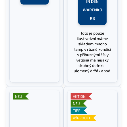
IN DEN
WARENKO
RB
foto je pouze
ilustrativní máme
skladem mnoho
lamp v různé kondici
i s příbuznými čísly,
většina má nějaký
drobný defekt -
ulomený držák apod.
NEU
AKTION
NEU
TIPP
VÝPRODEJ