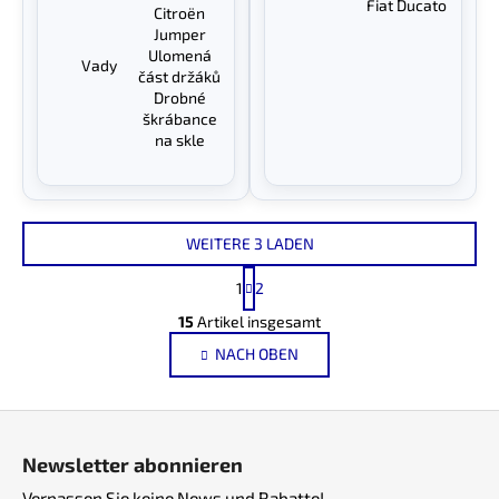
Fiat Ducato
Citroën
Jumper
Ulomená
Vady
část držáků
Drobné
škrábance
na skle
WEITERE 3 LADEN
P
1
2
a
S
g
15
Artikel insgesamt
t
i
NACH OBEN
e
n
i
u
e
e
F
r
r
u
u
e
Newsletter abonnieren
n
ß
l
g
Verpassen Sie keine News und Rabatte!