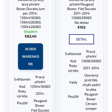
levý přední
přední Peugeot
Boxer,Ducato,Jum
Boxer, Fiat Ducato
per 2014-
2011-2014
1394418080,
1368639080
1394428080,
Na dotaz
1394426080
€103
Skladem
€82,40
DETAIL
IN DEN
Pravý
Světlomet
přední
WARENKO
Kod
1369639080
RB
Roky
2011-2014
výroby
Ulomený
Pravý
Světlomet
pl.držák,
přední
Vady
chybí zadní
Kod
1394418080
krytka
Roky
2014-
Peugeot
výroby
Použití
Boxer
Peugeot
Použití
Citroën
Boxer
Jumper
Fiat Ducato