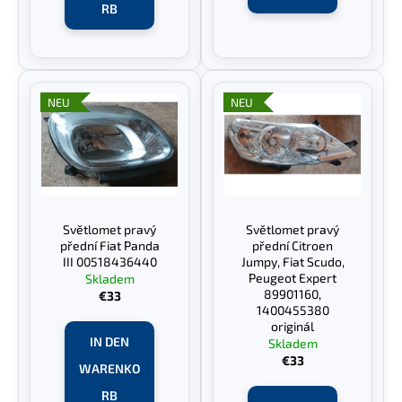
t
RB
e
NEU
NEU
Světlomet pravý
Světlomet pravý
přední Fiat Panda
přední Citroen
III 00518436440
Jumpy, Fiat Scudo,
Peugeot Expert
Skladem
89901160,
€33
1400455380
originál
IN DEN
Skladem
€33
WARENKO
RB