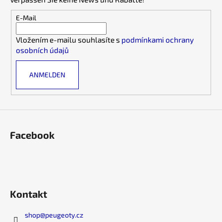
e
z
m
e
E-Mail
e
i
n
Vložením e-mailu souhlasíte s
podmínkami ochrany
l
t
osobních údajů
e
e
d
ANMELDEN
e
r
L
i
s
t
Facebook
e
Kontakt
shop
@
peugeoty.cz