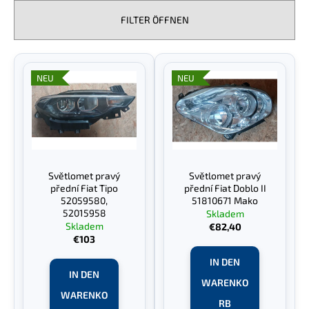
d
u
FILTER ÖFFNEN
k
t
SUCHEN
L
s
i
NEU
NEU
o
s
r
t
W
t
i
e
i
r
d
e
e
e
m
Světlomet pravý
Světlomet pravý
r
r
p
přední Fiat Tipo
přední Fiat Doblo II
u
P
52059580,
51810671 Mako
f
n
52015958
Skladem
e
r
Skladem
€82,40
g
h
o
€103
l
d
IN DEN
e
u
IN DEN
n
WARENKO
k
WARENKO
RB