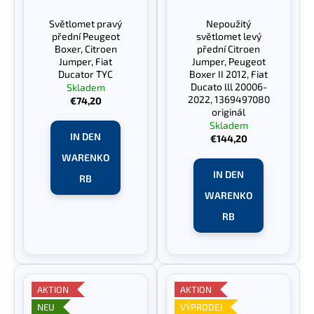
Světlomet pravý
Nepoužitý
přední Peugeot
světlomet levý
Boxer, Citroen
přední Citroen
Jumper, Fiat
Jumper, Peugeot
Ducator TYC
Boxer II 2012, Fiat
Ducato lll 20006-
Skladem
2022, 1369497080
€74,20
originál
Skladem
IN DEN
€144,20
WARENKO
IN DEN
RB
WARENKO
RB
AKTION
AKTION
NEU
VÝPRODEJ