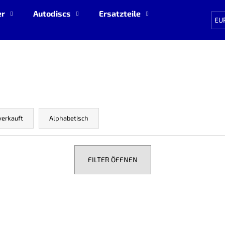
er
Autodiscs
Ersatzteile
Neue Produkte
EU
Was suchen Sie?
SUCHEN
verkauft
Alphabetisch
Wir empfehlen
FILTER ÖFFNEN