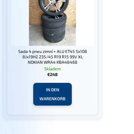
t
t
e
i
d
e
e
r
r
u
P
n
r
Sada 4 pneu zimní + ALU ET45 5x108
g
o
8Jx19H2 235/45 R19 R15 99V XL
NOKIAN WRA4 KBA48468
d
Skladem
u
€248
k
t
IN DEN
e
WARENKORB