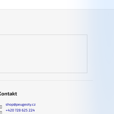
Kontakt
shop
@
peugeoty.cz
+420 728 625 224