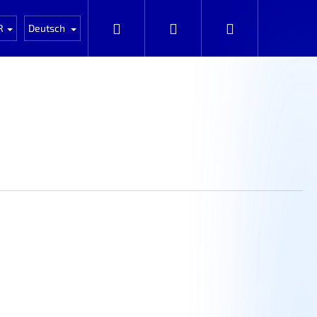
Auta k rozprodání po dílech
Automobily k prod
Suchen
Login
Warenkorb
R
Deutsch