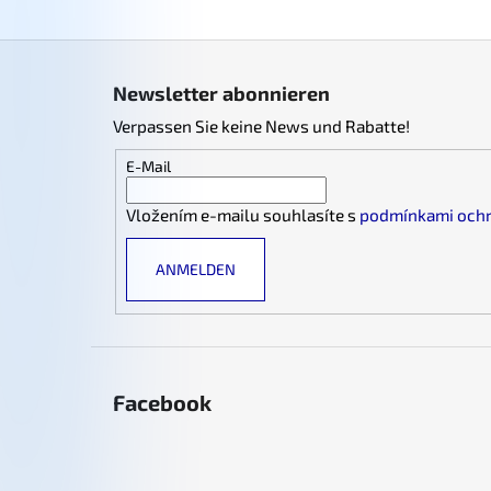
F
u
Newsletter abonnieren
ß
Verpassen Sie keine News und Rabatte!
z
e
E-Mail
i
Vložením e-mailu souhlasíte s
podmínkami ochr
l
e
ANMELDEN
Facebook