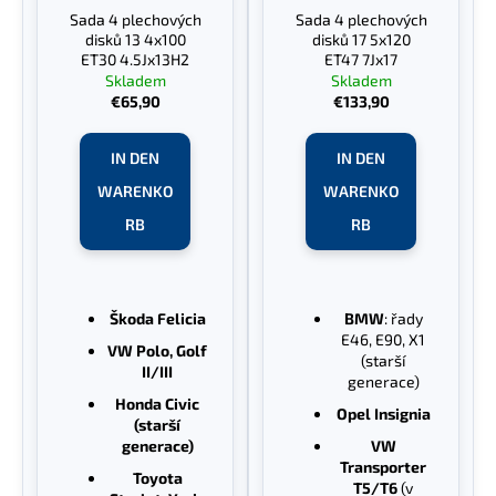
e
Sada 4 plechových
Sada 4 plechových
r
r
disků 13 4x100
disků 17 5x120
u
P
ET30 4.5Jx13H2
ET47 7Jx17
n
Skladem
Skladem
SUCHEN
r
€65,90
€133,90
g
o
d
IN DEN
IN DEN
u
W
WARENKO
WARENKO
k
i
RB
RB
r
t
e
e
m
p
Škoda Felicia
BMW
: řady
f
E46, E90, X1
e
VW Polo, Golf
(starší
II/III
h
generace)
l
Honda Civic
Opel Insignia
e
(starší
generace)
VW
n
Transporter
Toyota
T5/T6
(v