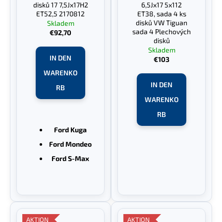
disků 17 7,5Jx17H2
6,5Jx17 5x112
ET52,5 2170812
ET38, sada 4 ks
disků VW Tiguan
Skladem
sada 4 Plechových
€92,70
disků
Skladem
IN DEN
€103
WARENKO
IN DEN
RB
WARENKO
RB
Ford Kuga
Ford Mondeo
Ford S-Max
AKTION
AKTION