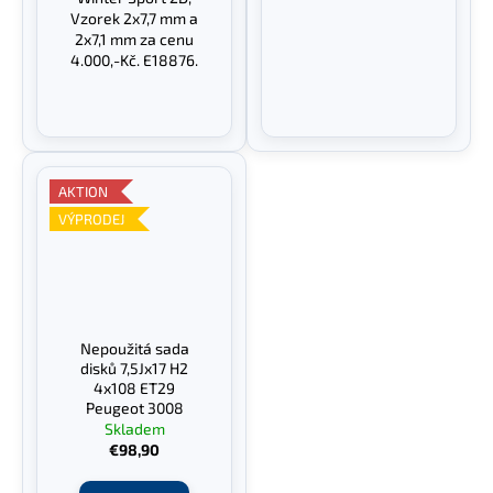
Vzorek 2x7,7 mm a
2x7,1 mm za cenu
4.000,-Kč. E18876.
AKTION
VÝPRODEJ
Nepoužitá sada
disků 7,5Jx17 H2
4x108 ET29
Peugeot 3008
Skladem
€98,90