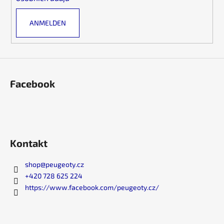
e
e
n
ANMELDEN
t
e
d
e
r
L
Facebook
i
s
t
e
Kontakt
shop
@
peugeoty.cz
+420 728 625 224
https://www.facebook.com/peugeoty.cz/