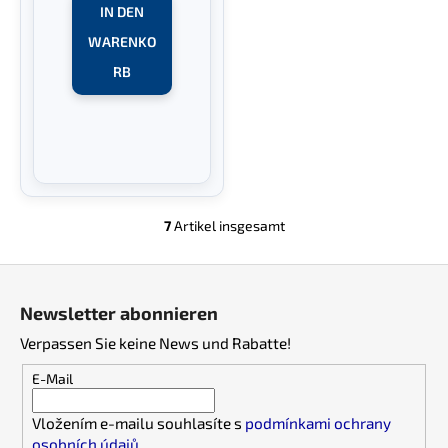
IN DEN
WARENKO
RB
7
Artikel insgesamt
S
t
F
e
u
u
Newsletter abonnieren
e
ß
r
Verpassen Sie keine News und Rabatte!
z
e
e
E-Mail
l
i
e
Vložením e-mailu souhlasíte s
podmínkami ochrany
l
m
osobních údajů