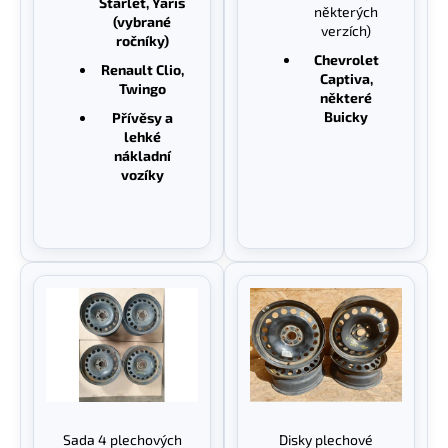
Starlet, Yaris
některých
(vybrané
verzích)
ročníky)
Chevrolet
Renault Clio,
Captiva,
Twingo
některé
Buicky
Přívěsy a
lehké
nákladní
vozíky
Sada 4 plechových
Disky plechové