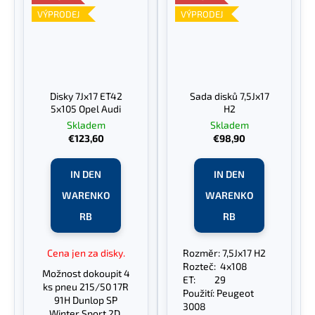
VÝPRODEJ
VÝPRODEJ
Disky 7Jx17 ET42
Sada disků 7,5Jx17
5x105 Opel Audi
H2
Skladem
Skladem
€123,60
€98,90
IN DEN
IN DEN
WARENKO
WARENKO
RB
RB
Cena jen za disky.
Rozměr: 7,5Jx17 H2
Rozteč: 4x108
Možnost dokoupit 4
ET: 29
ks pneu 215/50 17R
Použití: Peugeot
91H Dunlop SP
3008
Winter Sport 2D,