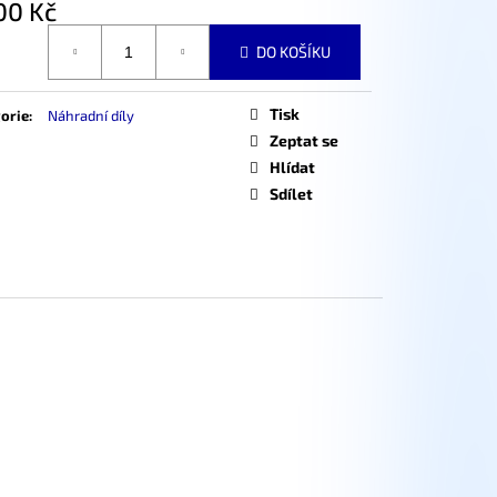
00 Kč
á
DO KOŠÍKU
Tisk
orie
:
Náhradní díly
Zeptat se
Hlídat
Sdílet