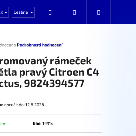
Auta k rozprodání po dílech
Automobily k prod
Hledat
Přihlášení
Nákupní
ZK
Čeština
košík
rné
dnoceno
Podrobnosti hodnocení
ení
tu
romovaný rámeček
ětla pravý Citroen C4
ctus, 9824394577
ček.
 doručit do:
12.8.2026
dem
Kód:
19914