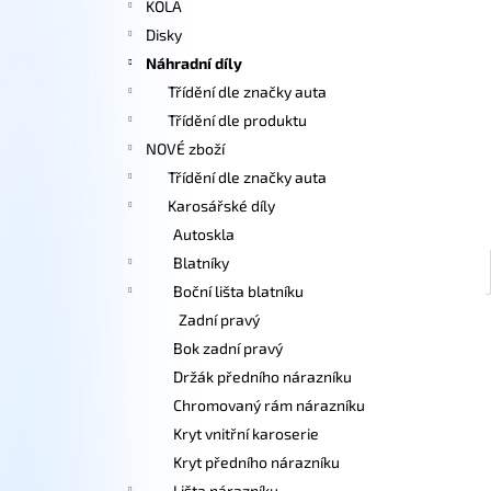
KOLA
l
Disky
Náhradní díly
Třídění dle značky auta
Třídění dle produktu
NOVÉ zboží
Třídění dle značky auta
Karosářské díly
Autoskla
Blatníky
Boční lišta blatníku
Zadní pravý
Bok zadní pravý
Držák předního nárazníku
Chromovaný rám nárazníku
Kryt vnitřní karoserie
Kryt předního nárazníku
Lišta nárazníku