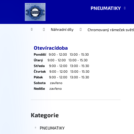
K
Přejít
PNEUMATIKY
na
o
obsah
Zpět
Zpět
š
do
do
í
Domů
Náhradní díly
Chromovaný rámeček světl
k
obchodu
obchodu
P
o
Otevíracídoba
s
Pondělí
9:00 - 12:00 13:00 - 15:30
t
Úterý
9:00 - 12:00 13:00 - 15:30
Středa
9:00 - 12:00 13:00 - 15:30
r
Čtvrtek
9:00 - 12:00 13:00 - 15:30
a
Pátek
9:00 - 12:00 13:00 - 15:30
Sobota
zavřeno
n
Neděle
zavřeno
n
í
p
Přeskočit
kategorie
Kategorie
a
n
PNEUMATIKY
e