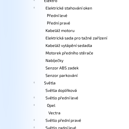
Elektro
Elektrické stahování oken
Přední levé
Přední pravé
Kabeláž motoru
Elektrická sada pro tažné zařízení
Kabeláž vytápění sedadla
Motorek předního stěrače
Nabíječky
Senzor ABS zadek
Senzor parkování
Světla
Světla doplňková
Světlo přední levé
Opel
Vectra
Světlo přední pravé
Světlo zadní levé