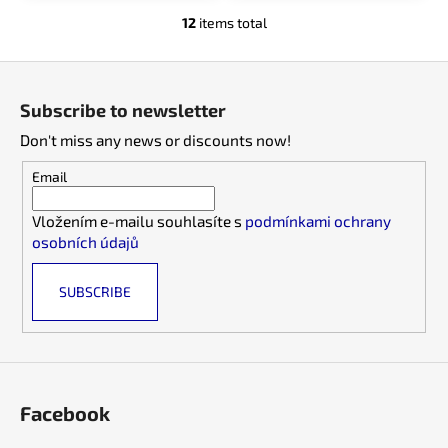
12
items total
L
i
F
s
o
t
Subscribe to newsletter
i
o
n
Don't miss any news or discounts now!
t
g
e
Email
c
r
o
Vložením e-mailu souhlasíte s
podmínkami ochrany
n
osobních údajů
t
r
SUBSCRIBE
o
l
s
Facebook