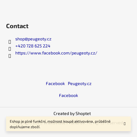
Contact
shop
@
peugeoty.cz
+420 728 625 224
https://www.facebook.com/peugeoty.cz/
Facebook
Peugeoty.cz
Facebook
Created by Shoptet
Eshop je plně funkční, možnost koupě aktivována, průběžně
Copyright 2026
Vrakoviště Prunéřov
. All rights reserved.
doplňujeme zboží.