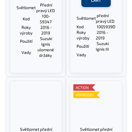
CART
Přední
Světlomet
pravý LED
přední
100-
Světlomet
Kod
pravý LED
59347
Kod
1005939D
Roky
2016 -
Roky
2016 -
výroby
2019
výroby
2019
Suzuki
Použití
Suzuki
Ignis
Použití
Ignis III
ulomené
Vady
Vady
držáky
ACTION
VÝPRODEJ
Světlomet přední
Světlomet přední