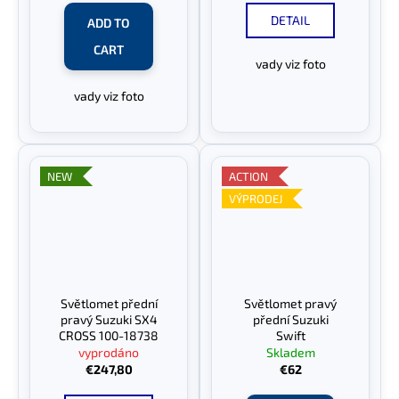
DETAIL
ADD TO
CART
vady viz foto
vady viz foto
NEW
ACTION
VÝPRODEJ
Světlomet přední
Světlomet pravý
pravý Suzuki SX4
přední Suzuki
CROSS 100-18738
Swift
vyprodáno
Skladem
€247,80
€62