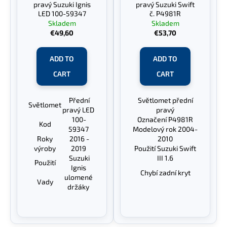
pravý Suzuki Ignis
pravý Suzuki Swift
LED 100-59347
č. P4981R
Skladem
Skladem
€49,60
€53,70
ADD TO
ADD TO
CART
CART
Přední
Světlomet přední
Světlomet
pravý LED
pravý
100-
Označení P4981R
Kod
59347
Modelový rok 2004-
Roky
2016 -
2010
výroby
2019
Použití Suzuki Swift
Suzuki
III 1.6
Použití
Ignis
Chybí zadní kryt
ulomené
Vady
držáky