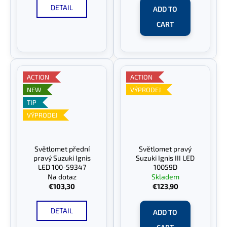
DETAIL
ADD TO
CART
ACTION
ACTION
NEW
VÝPRODEJ
TIP
VÝPRODEJ
Světlomet přední
Světlomet pravý
pravý Suzuki Ignis
Suzuki Ignis III LED
LED 100-59347
10059D
Na dotaz
Skladem
€103,30
€123,90
DETAIL
ADD TO