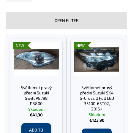
d
i
u
n
c
OPEN FILTER
g
t
f
s
L
o
o
i
r
r
NEW
NEW
s
?
t
t
i
o
n
f
g
p
SEARCH
Světlomet pravý
Světlomet pravý
r
přední Suzuki
přední Suzuki SX4
o
Swift P8798
S-Cross ll Full LED
P8800
35100-63T02,
d
2015+
Skladem
W
u
Skladem
€41,30
e
€123,90
c
r
t
e
ADD TO