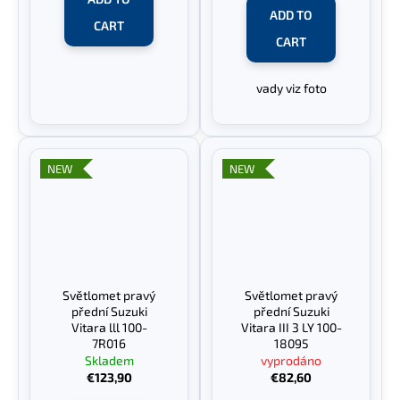
ADD TO
CART
CART
vady viz foto
NEW
NEW
Světlomet pravý
Světlomet pravý
přední Suzuki
přední Suzuki
Vitara lll 100-
Vitara III 3 LY 100-
7R016
18095
Skladem
vyprodáno
€123,90
€82,60