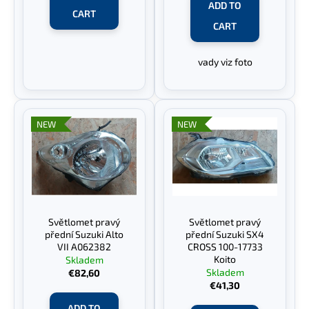
ADD TO
c
s
CART
o
CART
m
m
vady viz foto
e
n
d
NEW
NEW
Světlomet pravý
Světlomet pravý
přední Suzuki Alto
přední Suzuki SX4
VII A062382
CROSS 100-17733
Koito
Skladem
Skladem
€82,60
€41,30
ADD TO