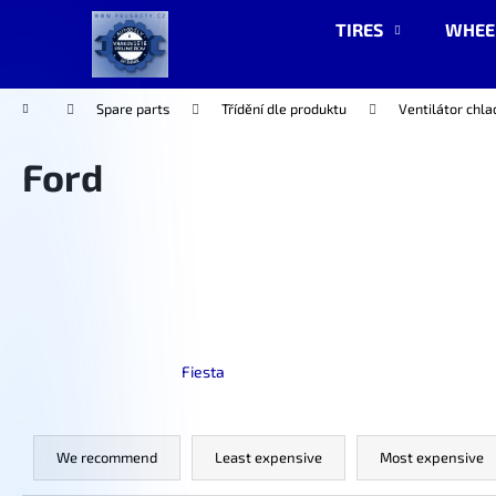
C
Skip
TIRES
WHEE
to
a
content
Back
Back
r
shopping
shopping
t
Home
Spare parts
Třídění dle produktu
Ventilátor chla
Ford
Fiesta
P
r
We recommend
Least expensive
Most expensive
o