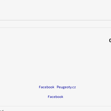
t
r
o
l
s
Facebook
Peugeoty.cz
Facebook