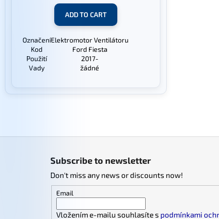
ADD TO CART
Označení
Elektromotor Ventilátoru
Kod
Ford Fiesta
Použití
2017-
Vady
žádné
F
o
Subscribe to newsletter
o
Don't miss any news or discounts now!
t
e
Email
r
Vložením e-mailu souhlasíte s
podmínkami ochr