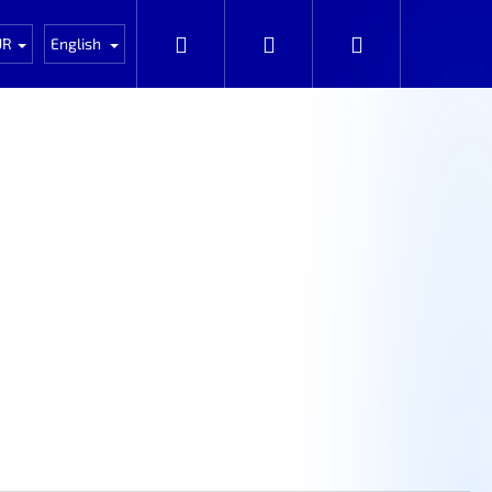
Auta k rozprodání po dílech
Automobily k prodeji
Search
Login
Shopping
UR
English
cart