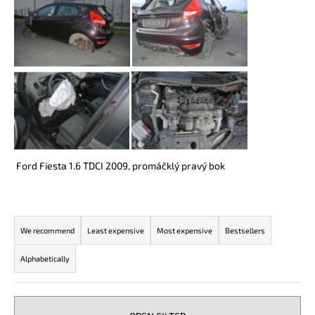
i
n
g
f
o
r
?
Ford Fiesta 1.6 TDCI 2009, promáčklý pravý bok
SEARCH
P
r
We recommend
Least expensive
Most expensive
Bestsellers
o
W
Alphabetically
d
e
u
r
c
e