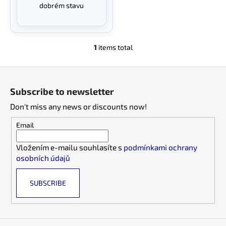
dobrém stavu
1
items total
L
i
F
s
o
t
Subscribe to newsletter
i
o
n
Don't miss any news or discounts now!
t
g
e
Email
c
r
o
Vložením e-mailu souhlasíte s
podmínkami ochrany
n
osobních údajů
t
r
SUBSCRIBE
o
l
s