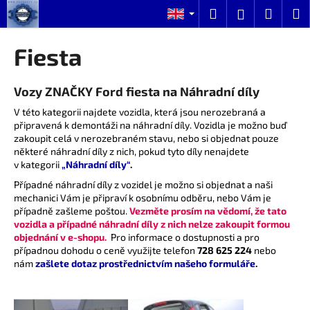
C
Skip
Search
Shopp
M
Login
to
a
content
Back
Back
cart
r
Fiesta
t
W
Vozy ZNAČKY Ford fiesta na Náhradní díly
h
a
V této kategorii najdete vozidla, která jsou nerozebraná a
připravená k demontáži na náhradní díly. Vozidla je možno buď
t
zakoupit celá v nerozebraném stavu, nebo si objednat pouze
a
některé náhradní díly z nich, pokud tyto díly nenajdete
r
v kategorii
„Náhradní díly“
.
e
Případné náhradní díly z vozidel je možno si objednat a naši
mechanici Vám je připraví k osobnímu odběru, nebo Vám je
y
případně zašleme poštou.
Vezměte prosím na vědomí, že tato
o
vozidla a případné náhradní díly z nich nelze zakoupit formou
u
objednání v e-shopu.
Pro informace o dostupnosti a pro
případnou dohodu o ceně využijte telefon
728 625 224
nebo
l
nám
zašlete dotaz prostřednictvím našeho formuláře
.
o
o
k