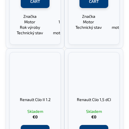
CART
CART
Značka
Renault Clio
Značka
Ren
Motor
1.2 D7FG7 43 KW
Motor
1.
Rok výroby
1999
Technický stav
motor + 
Technický stav
motor + převodovka OK
hav
Renault Clio II 1.2
Renault Clio 1,5 dCI
Skladem
Skladem
€0
€0