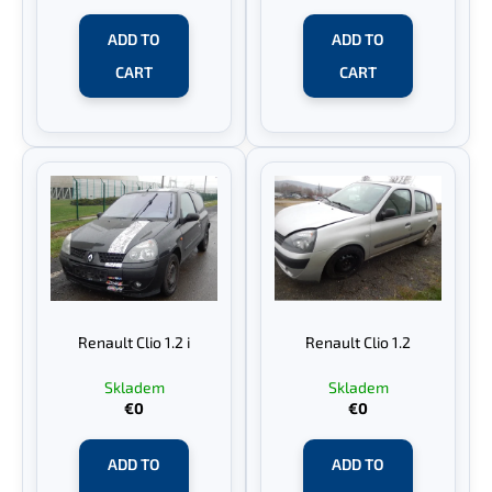
c
u
o
ADD TO
ADD TO
c
m
t
CART
CART
m
s
e
n
d
Renault Clio 1.2 i
Renault Clio 1.2
Skladem
Skladem
€0
€0
ADD TO
ADD TO