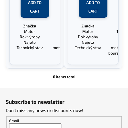
ADD TO
ADD TO
CART
CART
Značka
Renault Clio II
Značka
Renau
Motor
1.2 44 KW
Motor
1.5 d
Rok výroby
1998-2005
Rok výroby
19
Najeto
261.700 km
Najeto
245
Technický stav
motor + převodovka OK
Technický stav
motor + 
bouráno n
6
items total
L
i
F
s
o
t
Subscribe to newsletter
i
o
n
Don't miss any news or discounts now!
t
g
e
Email
c