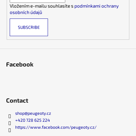
r
o
Vložením e-mailu souhlasíte s
podmínkami ochrany
n
osobních údajů
t
r
SUBSCRIBE
o
l
s
Facebook
Contact
shop
@
peugeoty.cz
+420 728 625 224
https://www.facebook.com/peugeoty.cz/