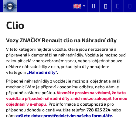
C
Skip
Search
Shopp
M
Login
to
a
content
Back
Back
cart
r
Clio
t
W
Vozy ZNAČKY Renault clio na Náhradní díly
h
a
V této kategorii najdete vozidla, která jsou nerozebraná a
připravená k demontáži na náhradní díly. Vozidla je možno buď
t
zakoupit celá v nerozebraném stavu, nebo si objednat pouze
a
některé náhradní díly z nich, pokud tyto díly nenajdete
r
v kategorii
„Náhradní díly“
.
e
Případné náhradní díly z vozidel je možno si objednat a naši
mechanici Vám je připraví k osobnímu odběru, nebo Vám je
y
případně zašleme poštou.
Vezměte prosím na vědomí, že tato
o
vozidla a případné náhradní díly z nich nelze zakoupit formou
u
objednání v e-shopu.
Pro informace o dostupnosti a pro
případnou dohodu o ceně využijte telefon
728 625 224
nebo
l
nám
zašlete dotaz prostřednictvím našeho formuláře
.
o
o
k