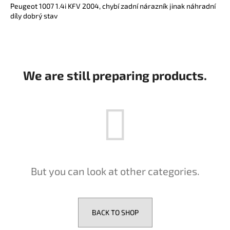
c
Peugeot 1007 1.4i KFV 2004, chybí zadní nárazník jinak náhradní
díly dobrý stav
o
m
m
e
n
We are still preparing products.
d
But you can look at other categories.
BACK TO SHOP