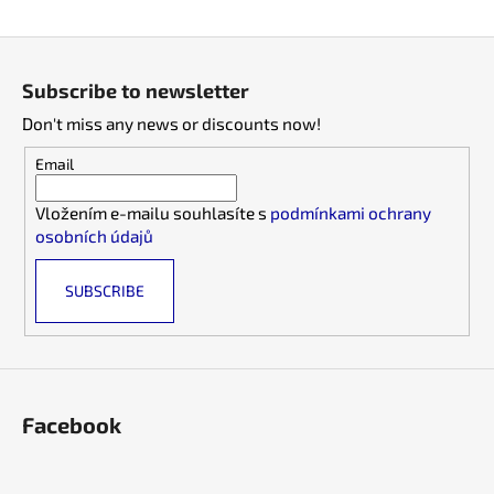
F
o
Subscribe to newsletter
o
Don't miss any news or discounts now!
t
e
Email
r
Vložením e-mailu souhlasíte s
podmínkami ochrany
osobních údajů
SUBSCRIBE
Facebook